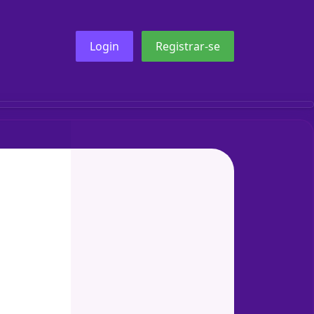
Login
Registrar-se