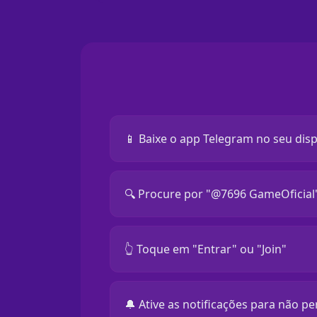
📱 Baixe o app Telegram no seu disp
🔍 Procure por "@7696 GameOficial
👆 Toque em "Entrar" ou "Join"
🔔 Ative as notificações para não p