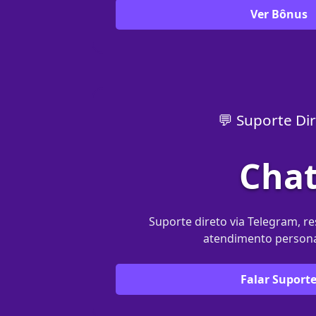
Ver Bônus
💬 Suporte Di
Cha
Suporte direto via Telegram, r
atendimento persona
Falar Suport