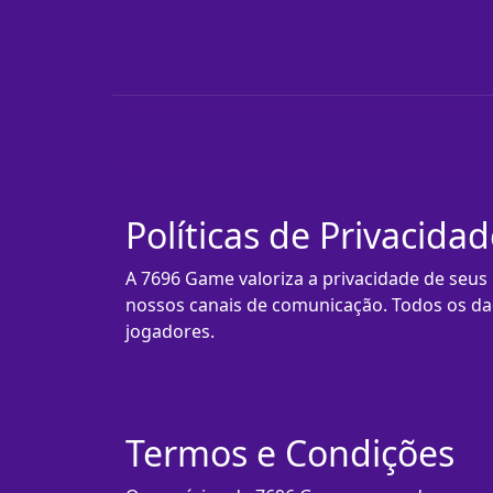
Políticas de Privacida
A 7696 Game valoriza a privacidade de seu
nossos canais de comunicação. Todos os dad
jogadores.
Termos e Condições