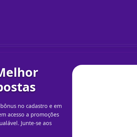
Melhor
postas
 bônus no cadastro e em
tem acesso a promoções
ualável. Junte-se aos