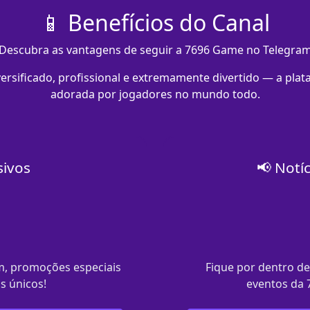
📱 Benefícios do Canal
Descubra as vantagens de seguir a 7696 Game no Telegra
rsificado, profissional e extremamente divertido — a plata
adorada por jogadores no mundo todo.
sivos
📢 Notí
m, promoções especiais
Fique por dentro d
s únicos!
eventos da 