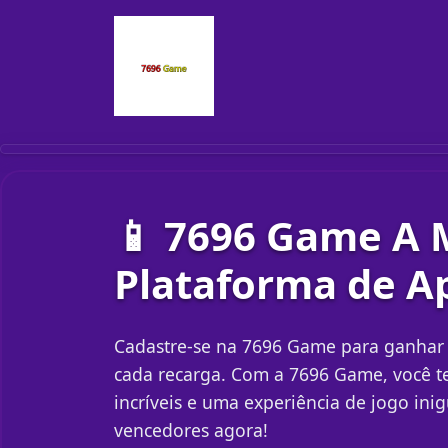
📱 7696 Game A 
Plataforma de A
Cadastre-se na 7696 Game para ganhar
cada recarga. Com a 7696 Game, você 
incríveis e uma experiência de jogo inig
vencedores agora!