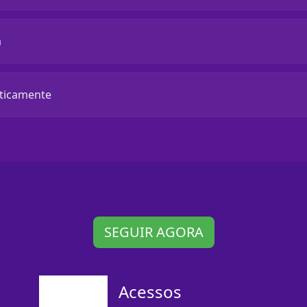
a
aticamente
SEGUIR AGORA
Acessos