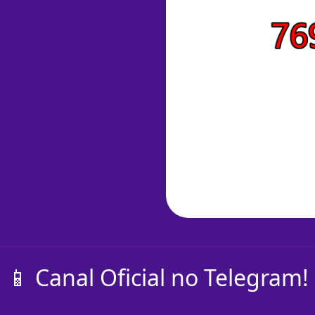
📱 Canal Oficial no Telegram!