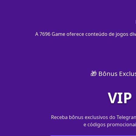
A 7696 Game oferece conteúdo de jogos dive
🎁 Bônus Exclu
VIP
Receba bônus exclusivos do Telegra
e códigos promocionai