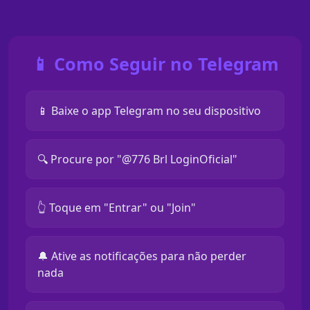
📱 Como Seguir no Telegram
📱 Baixe o app Telegram no seu dispositivo
🔍 Procure por "@776 Brl LoginOficial"
👆 Toque em "Entrar" ou "Join"
🔔 Ative as notificações para não perder
nada