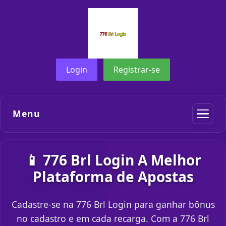
Login
Registrar-se
Menu
📱 776 Brl Login A Melhor
Plataforma de Apostas
Cadastre-se na 776 Brl Login para ganhar bônus
no cadastro e em cada recarga. Com a 776 Brl