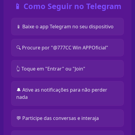
📱 Como Seguir no Telegram
📱 Baixe o app Telegram no seu dispositivo
🔍 Procure por "@777CC Win APPOficial"
👆 Toque em "Entrar" ou "Join"
🔔 Ative as notificações para não perder
nada
💬 Participe das conversas e interaja