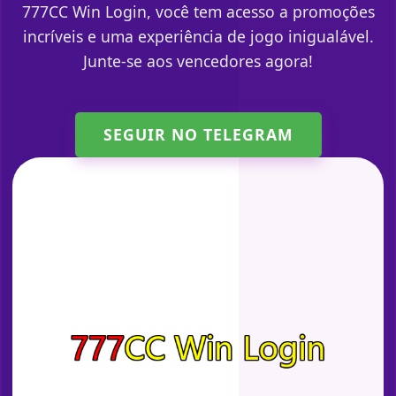
777CC Win Login, você tem acesso a promoções
incríveis e uma experiência de jogo inigualável.
Junte-se aos vencedores agora!
SEGUIR NO TELEGRAM