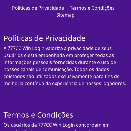
Políticas de Privacidade
Termos e Condições
Sitemap
Políticas de Privacidade
A 777CC Win Login valoriza a privacidade de seus
usuários e está empenhada em proteger todas as
informações pessoais fornecidas durante o uso de
nossos canais de comunicação. Todos os dados
coletados são utilizados exclusivamente para fins de
melhoria contínua da experiência de nossos jogadores.
Termos e Condições
Os usuários da 777CC Win Login concordam em