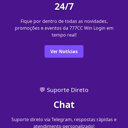
24/7
Fique por dentro de todas as novidades,
promoções e eventos da 777CC Win Login em
tempo real!
Ver Notícias
💬 Suporte Direto
Chat
Suporte direto via Telegram, respostas rápidas e
atendimento personalizado!