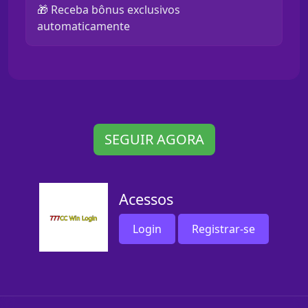
🎁 Receba bônus exclusivos
automaticamente
SEGUIR AGORA
Acessos
Login
Registrar-se