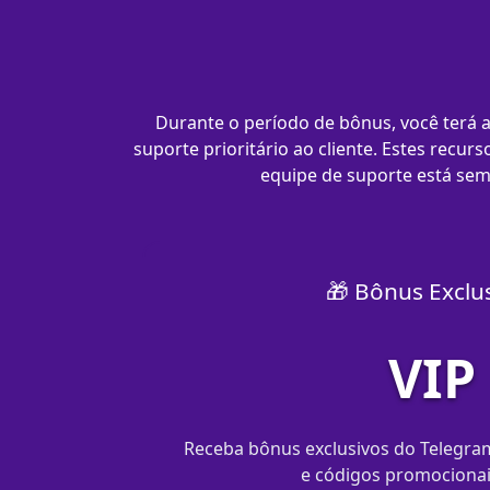
Durante o período de bônus, você terá a
suporte prioritário ao cliente. Estes recu
equipe de suporte está sem
🎁 Bônus Exclu
VIP
Receba bônus exclusivos do Telegra
e códigos promocionai