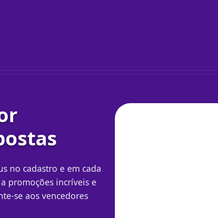
or
postas
us no cadastro e em cada
a promoções incríveis e
unte-se aos vencedores