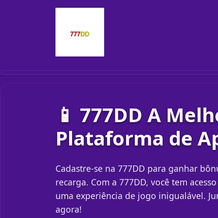
📱 777DD A Melh
Plataforma de A
Cadastre-se na 777DD para ganhar bôn
recarga. Com a 777DD, você tem acesso 
uma experiência de jogo inigualável. J
agora!