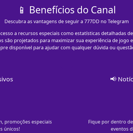
📱 Benefícios do Canal
Descubra as vantagens de seguir a 777DD no Telegram
cesso a recursos especiais como estatísticas detalhadas d
rsos são projetados para maximizar sua experiência de jog
pre disponível para ajudar com qualquer dúvida ou questã
sivos
📢 Notí
m, promoções especiais
Fique por dentro d
s únicos!
eventos d