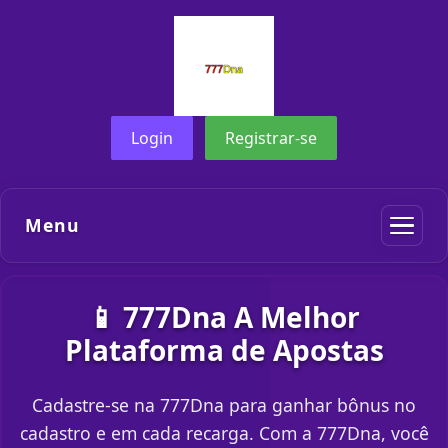
Login
Registrar-se
Menu
📱 777Dna A Melhor
Plataforma de Apostas
Cadastre-se na 777Dna para ganhar bônus no
cadastro e em cada recarga. Com a 777Dna, você