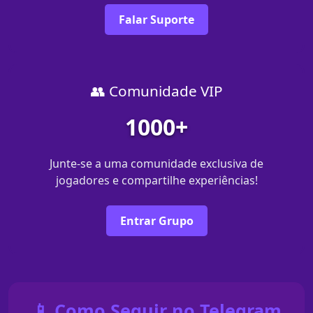
Falar Suporte
👥 Comunidade VIP
1000+
Junte-se a uma comunidade exclusiva de
jogadores e compartilhe experiências!
Entrar Grupo
📱 Como Seguir no Telegram