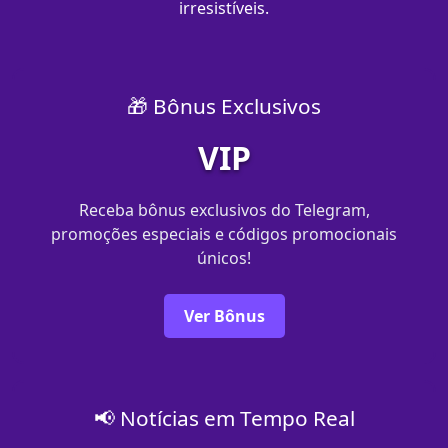
irresistíveis.
🎁 Bônus Exclusivos
VIP
Receba bônus exclusivos do Telegram,
promoções especiais e códigos promocionais
únicos!
Ver Bônus
📢 Notícias em Tempo Real