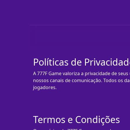
Políticas de Privacida
A 777F Game valoriza a privacidade de seu
nossos canais de comunicação. Todos os dad
jogadores.
Termos e Condições