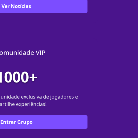
Ver Notícias
Comunidade VIP
1000+
unidade exclusiva de jogadores e
rtilhe experiências!
Entrar Grupo