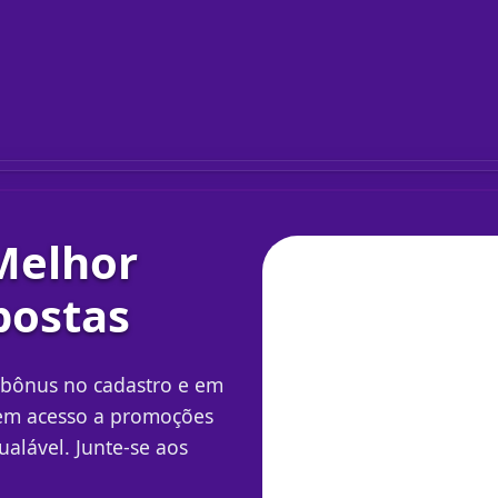
Melhor
postas
 bônus no cadastro e em
tem acesso a promoções
ualável. Junte-se aos