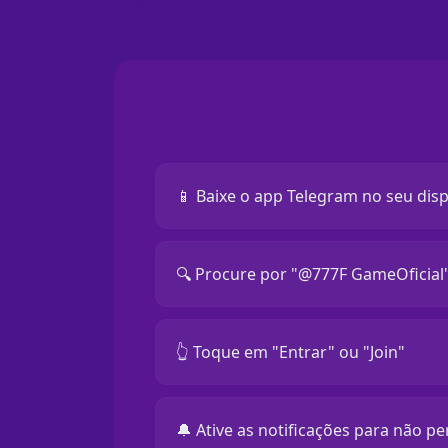
📱 Baixe o app Telegram no seu disp
🔍 Procure por "@777F GameOficial
👆 Toque em "Entrar" ou "Join"
🔔 Ative as notificações para não p