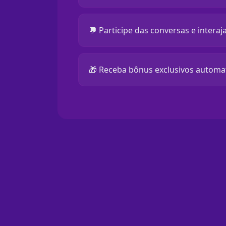
💬 Participe das conversas e interaj
🎁 Receba bônus exclusivos autom