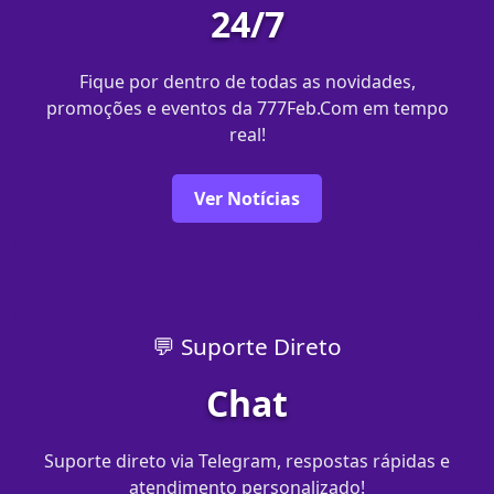
24/7
Fique por dentro de todas as novidades,
promoções e eventos da 777Feb.Com em tempo
real!
Ver Notícias
💬 Suporte Direto
Chat
Suporte direto via Telegram, respostas rápidas e
atendimento personalizado!