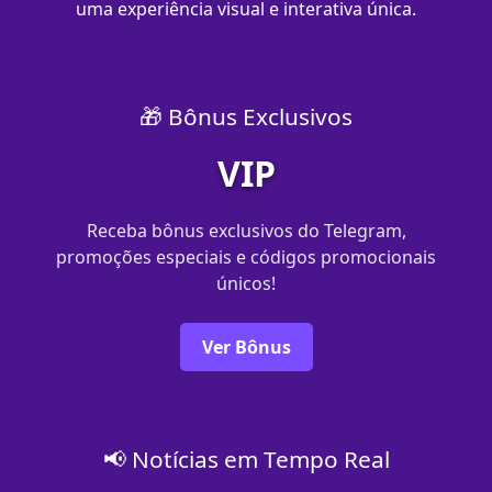
uma experiência visual e interativa única.
🎁 Bônus Exclusivos
VIP
Receba bônus exclusivos do Telegram,
promoções especiais e códigos promocionais
únicos!
Ver Bônus
📢 Notícias em Tempo Real