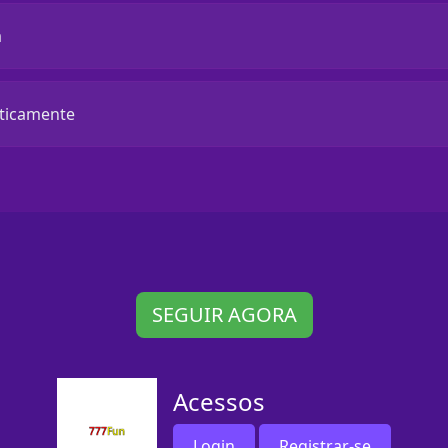
a
aticamente
SEGUIR AGORA
Acessos
Login
Registrar-se