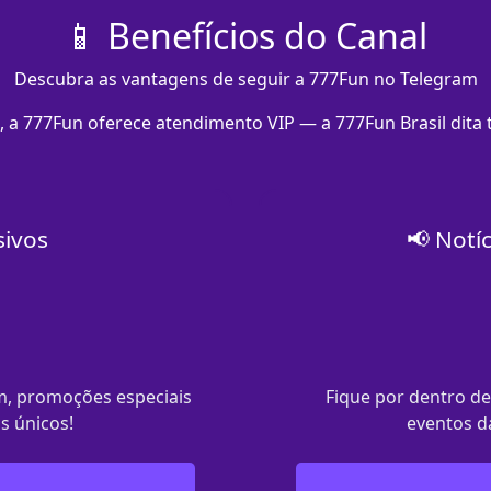
📱 Benefícios do Canal
Descubra as vantagens de seguir a 777Fun no Telegram
a 777Fun oferece atendimento VIP — a 777Fun Brasil dita t
sivos
📢 Notí
m, promoções especiais
Fique por dentro d
s únicos!
eventos d