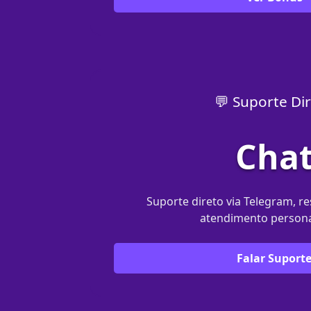
💬 Suporte Di
Cha
Suporte direto via Telegram, r
atendimento persona
Falar Suport