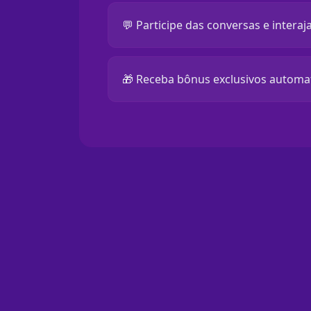
💬 Participe das conversas e interaj
🎁 Receba bônus exclusivos autom