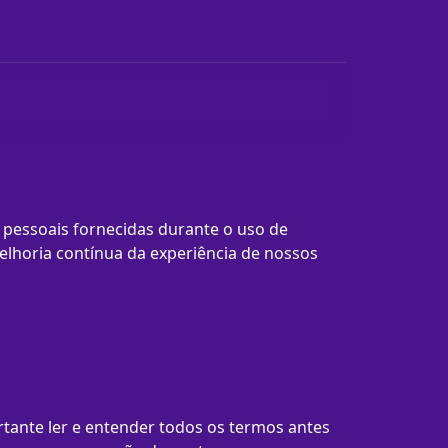
 pessoais fornecidas durante o uso de
elhoria contínua da experiência de nossos
tante ler e entender todos os termos antes