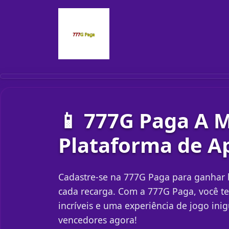
📱 777G Paga A 
Plataforma de A
Cadastre-se na 777G Paga para ganhar 
cada recarga. Com a 777G Paga, você t
incríveis e uma experiência de jogo inig
vencedores agora!