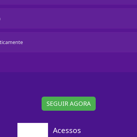
a
aticamente
SEGUIR AGORA
Acessos