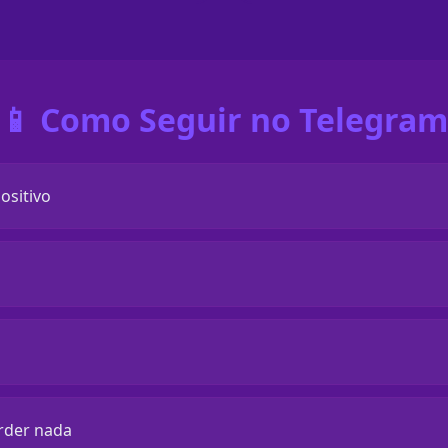
📱 Como Seguir no Telegram
ositivo
erder nada