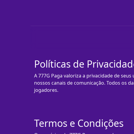
Políticas de Privacida
A 777G Paga valoriza a privacidade de seus
nossos canais de comunicação. Todos os dad
jogadores.
Termos e Condições