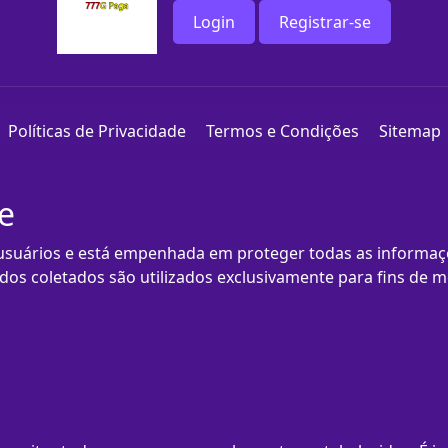
Login
Registrar-se
Políticas de Privacidade
Termos e Condições
Sitemap
de
 usuários e está empenhada em proteger todas as informaç
os coletados são utilizados exclusivamente para fins de m