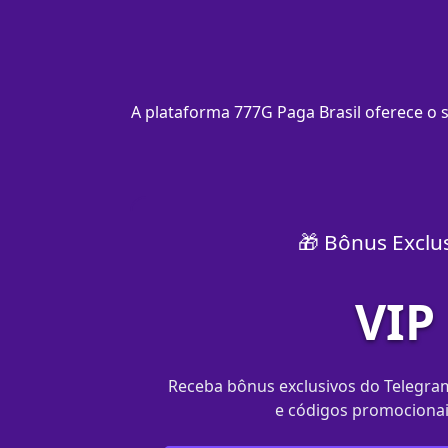
A plataforma 777G Paga Brasil oferece o 
🎁 Bônus Exclu
VIP
Receba bônus exclusivos do Telegra
e códigos promocionai