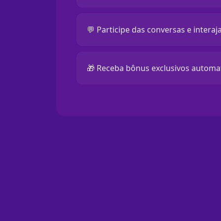
💬 Participe das conversas e interaj
🎁 Receba bônus exclusivos autom