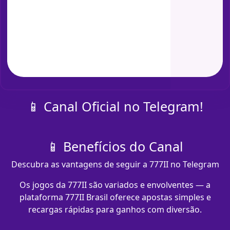
📱 Canal Oficial no Telegram!
📱 Benefícios do Canal
Descubra as vantagens de seguir a 777II no Telegram
Os jogos da 777II são variados e envolventes — a
plataforma 777II Brasil oferece apostas simples e
recargas rápidas para ganhos com diversão.