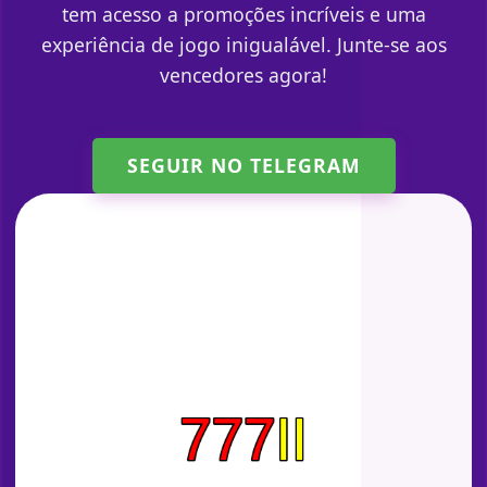
tem acesso a promoções incríveis e uma
experiência de jogo inigualável. Junte-se aos
vencedores agora!
SEGUIR NO TELEGRAM