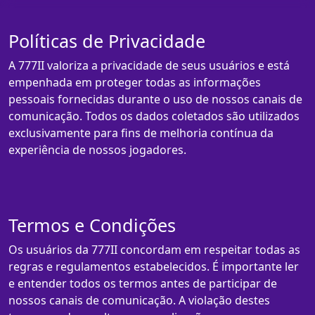
Políticas de Privacidade
A 777II valoriza a privacidade de seus usuários e está
empenhada em proteger todas as informações
pessoais fornecidas durante o uso de nossos canais de
comunicação. Todos os dados coletados são utilizados
exclusivamente para fins de melhoria contínua da
experiência de nossos jogadores.
Termos e Condições
Os usuários da 777II concordam em respeitar todas as
regras e regulamentos estabelecidos. É importante ler
e entender todos os termos antes de participar de
nossos canais de comunicação. A violação destes