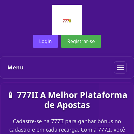
Login
Registrar-se
Menu
📱 777II A Melhor Plataforma
de Apostas
Cadastre-se na 777II para ganhar bônus no
cadastro e em cada recarga. Com a 777II, você