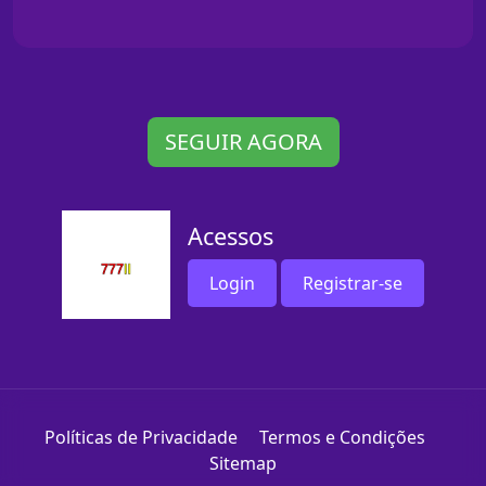
SEGUIR AGORA
Acessos
Login
Registrar-se
Políticas de Privacidade
Termos e Condições
Sitemap