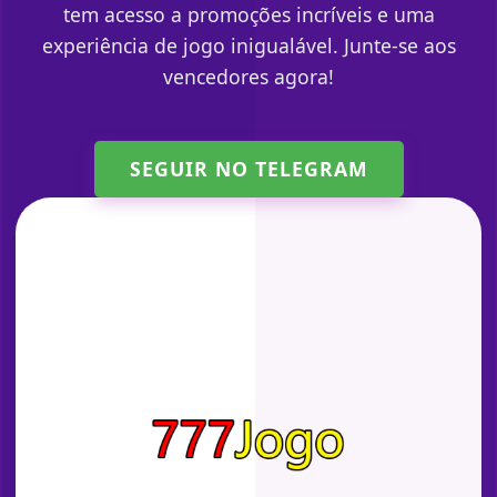
tem acesso a promoções incríveis e uma
experiência de jogo inigualável. Junte-se aos
vencedores agora!
SEGUIR NO TELEGRAM