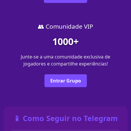
👥 Comunidade VIP
1000+
Junte-se a uma comunidade exclusiva de
jogadores e compartilhe experiências!
Entrar Grupo
📱 Como Seguir no Telegram