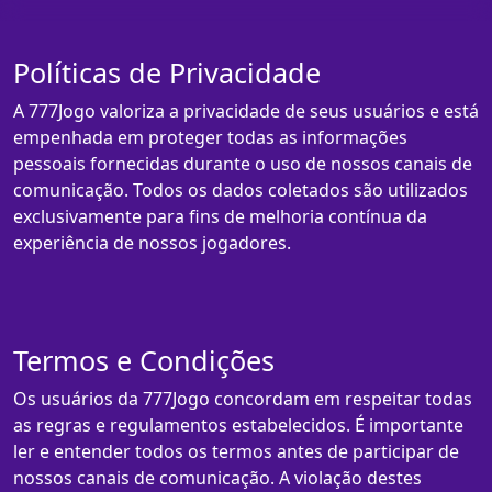
Políticas de Privacidade
A 777Jogo valoriza a privacidade de seus usuários e está
empenhada em proteger todas as informações
pessoais fornecidas durante o uso de nossos canais de
comunicação. Todos os dados coletados são utilizados
exclusivamente para fins de melhoria contínua da
experiência de nossos jogadores.
Termos e Condições
Os usuários da 777Jogo concordam em respeitar todas
as regras e regulamentos estabelecidos. É importante
ler e entender todos os termos antes de participar de
nossos canais de comunicação. A violação destes