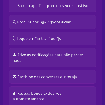
📱 Baixe o app Telegram no seu dispositivo
🔍 Procure por "@777JogoOficial"
👆 Toque em "Entrar" ou "Join"
🔔 Ative as notificações para não perder
nada
💬 Participe das conversas e interaja
🎁 Receba bônus exclusivos
automaticamente