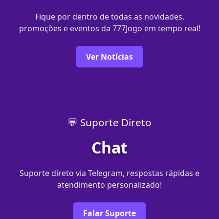
Fique por dentro de todas as novidades,
promoções e eventos da 777Jogo em tempo real!
Ver Notícias
💬 Suporte Direto
Chat
Suporte direto via Telegram, respostas rápidas e
atendimento personalizado!
Falar Suporte