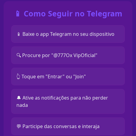
📱 Como Seguir no Telegram
📱 Baixe o app Telegram no seu dispositivo
🔍 Procure por "@777Ox VipOficial"
👆 Toque em "Entrar" ou "Join"
🔔 Ative as notificações para não perder
nada
💬 Participe das conversas e interaja