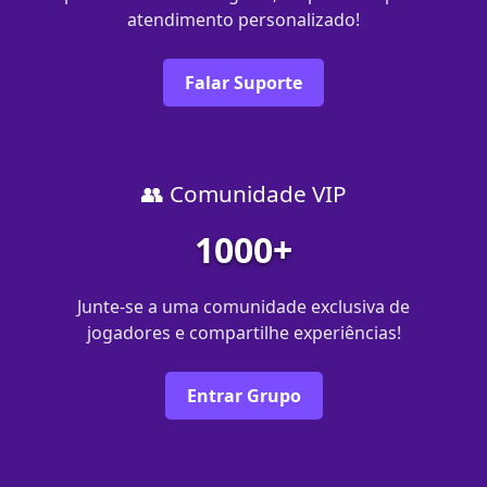
atendimento personalizado!
Falar Suporte
👥 Comunidade VIP
1000+
Junte-se a uma comunidade exclusiva de
jogadores e compartilhe experiências!
Entrar Grupo