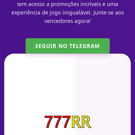
tem acesso a promoções incríveis e uma
experiência de jogo inigualável. Junte-se aos
vencedores agora!
SEGUIR NO TELEGRAM