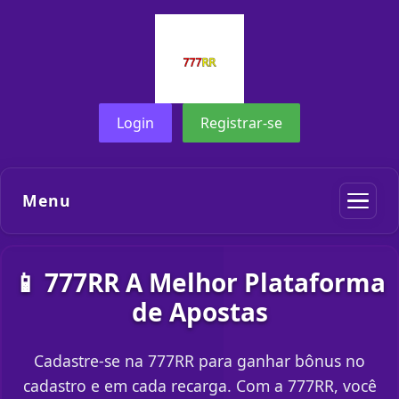
Login
Registrar-se
Menu
📱 777RR A Melhor Plataforma
de Apostas
Cadastre-se na 777RR para ganhar bônus no
cadastro e em cada recarga. Com a 777RR, você