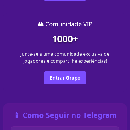
👥 Comunidade VIP
1000+
Junte-se a uma comunidade exclusiva de
jogadores e compartilhe experiências!
Entrar Grupo
📱 Como Seguir no Telegram