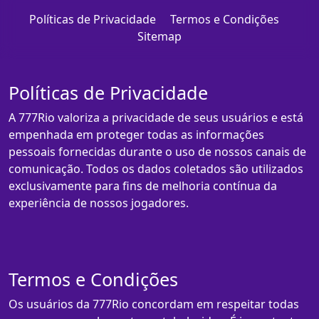
Políticas de Privacidade
Termos e Condições
Sitemap
Políticas de Privacidade
A 777Rio valoriza a privacidade de seus usuários e está
empenhada em proteger todas as informações
pessoais fornecidas durante o uso de nossos canais de
comunicação. Todos os dados coletados são utilizados
exclusivamente para fins de melhoria contínua da
experiência de nossos jogadores.
Termos e Condições
Os usuários da 777Rio concordam em respeitar todas