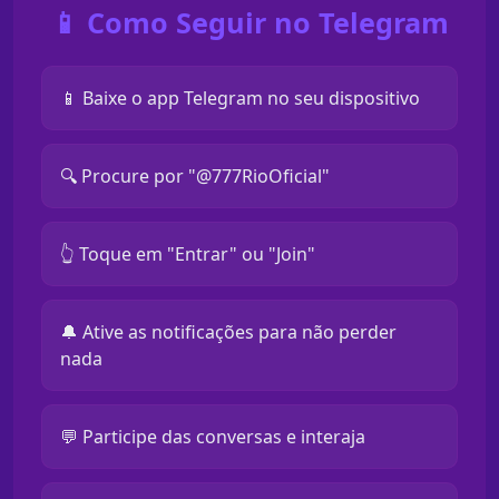
📱 Como Seguir no Telegram
📱 Baixe o app Telegram no seu dispositivo
🔍 Procure por "@777RioOficial"
👆 Toque em "Entrar" ou "Join"
🔔 Ative as notificações para não perder
nada
💬 Participe das conversas e interaja