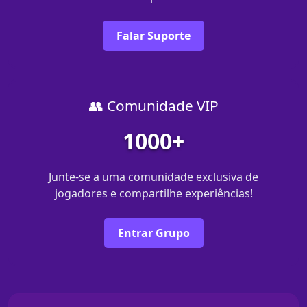
Falar Suporte
👥 Comunidade VIP
1000+
Junte-se a uma comunidade exclusiva de
jogadores e compartilhe experiências!
Entrar Grupo