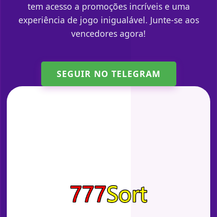
tem acesso a promoções incríveis e uma
experiência de jogo inigualável. Junte-se aos
vencedores agora!
SEGUIR NO TELEGRAM