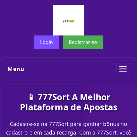
Login
Registrar-se
Menu
📱 777Sort A Melhor
Plataforma de Apostas
Cadastre-se na 777Sort para ganhar bônus no
cadastro e em cada recarga. Com a 777Sort, você