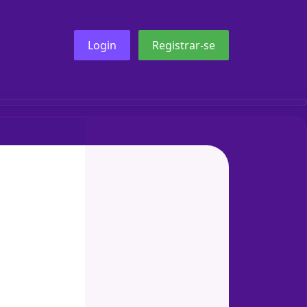
Login
Registrar-se