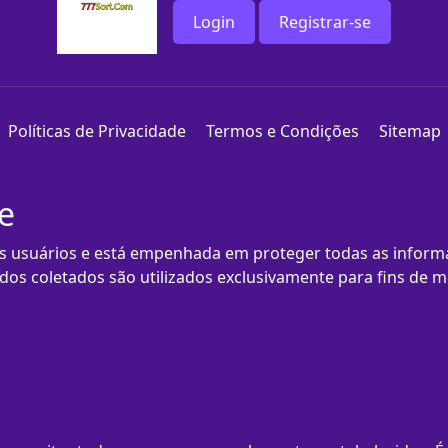
Login
Registrar-se
Políticas de Privacidade
Termos e Condições
Sitemap
de
us usuários e está empenhada em proteger todas as inform
os coletados são utilizados exclusivamente para fins de m