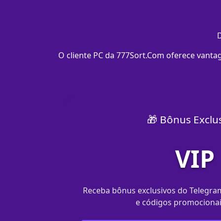
D
O cliente PC da 777Sort.Com oferece vantag
🎁 Bônus Exclu
VIP
Receba bônus exclusivos do Telegra
e códigos promocionai