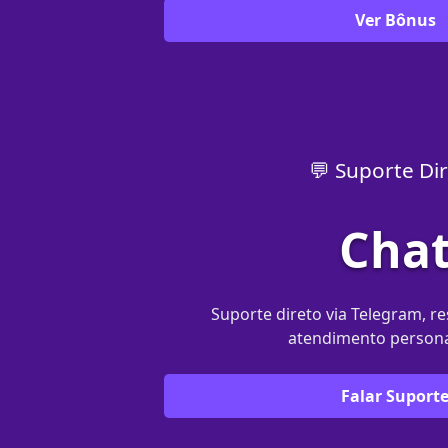
Ver Bônus
💬 Suporte Di
Cha
Suporte direto via Telegram, r
atendimento persona
Falar Suport