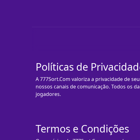
Políticas de Privacida
A 777Sort.Com valoriza a privacidade de se
nossos canais de comunicação. Todos os dad
jogadores.
Termos e Condições