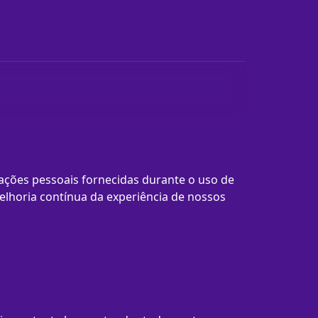
ações pessoais fornecidas durante o uso de
elhoria contínua da experiência de nossos