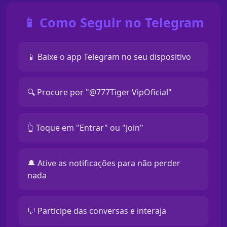
📱 Como Seguir no Telegram
📱 Baixe o app Telegram no seu dispositivo
🔍 Procure por "@777Tiger VipOficial"
👆 Toque em "Entrar" ou "Join"
🔔 Ative as notificações para não perder
nada
💬 Participe das conversas e interaja