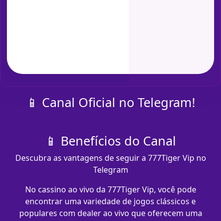
📱 Canal Oficial no Telegram!
📱 Benefícios do Canal
Descubra as vantagens de seguir a 777Tiger Vip no
Telegram
No cassino ao vivo da 777Tiger Vip, você pode
encontrar uma variedade de jogos clássicos e
populares com dealer ao vivo que oferecem uma