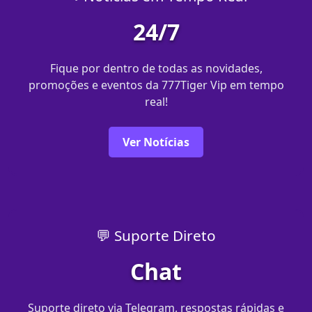
24/7
Fique por dentro de todas as novidades,
promoções e eventos da 777Tiger Vip em tempo
real!
Ver Notícias
💬 Suporte Direto
Chat
Suporte direto via Telegram, respostas rápidas e