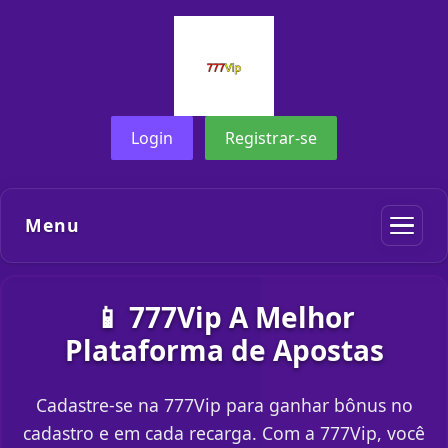
Login
Registrar-se
Menu
📱 777Vip A Melhor
Plataforma de Apostas
Cadastre-se na 777Vip para ganhar bônus no
cadastro e em cada recarga. Com a 777Vip, você