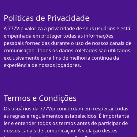
Políticas de Privacidade
A 777Vip valoriza a privacidade de seus usuários e está
empenhada em proteger todas as informações
pessoais fornecidas durante o uso de nossos canais de
comunicação. Todos os dados coletados são utilizados
exclusivamente para fins de melhoria contínua da
experiência de nossos jogadores.
Termos e Condições
Os usuários da 777Vip concordam em respeitar todas
as regras e regulamentos estabelecidos. É importante
ler e entender todos os termos antes de participar de
nossos canais de comunicação. A violação destes