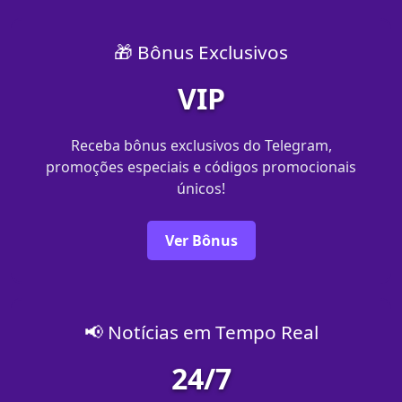
🎁 Bônus Exclusivos
VIP
Receba bônus exclusivos do Telegram,
promoções especiais e códigos promocionais
únicos!
Ver Bônus
📢 Notícias em Tempo Real
24/7