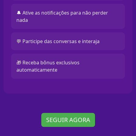
🔔 Ative as notificações para não perder
nada
💬 Participe das conversas e interaja
🎁 Receba bônus exclusivos
automaticamente
SEGUIR AGORA