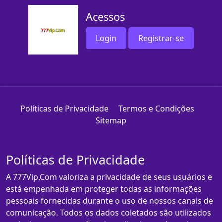
Acessos
Login
Registrar-se
Políticas de Privacidade
Termos e Condições
Sitemap
Políticas de Privacidade
A 777Vip.Com valoriza a privacidade de seus usuários e
está empenhada em proteger todas as informações
pessoais fornecidas durante o uso de nossos canais de
comunicação. Todos os dados coletados são utilizados