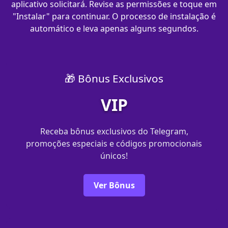
aplicativo solicitará. Revise as permissões e toque em
"Instalar" para continuar. O processo de instalação é
automático e leva apenas alguns segundos.
🎁 Bônus Exclusivos
VIP
Receba bônus exclusivos do Telegram,
promoções especiais e códigos promocionais
únicos!
Ver Bônus