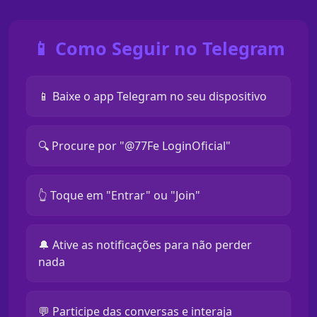
📱 Como Seguir no Telegram
📱 Baixe o app Telegram no seu dispositivo
🔍 Procure por "@77Fe LoginOficial"
👆 Toque em "Entrar" ou "Join"
🔔 Ative as notificações para não perder
nada
💬 Participe das conversas e interaja