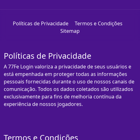
Políticas de Privacidade
Termos e Condições
Sitemap
Políticas de Privacidade
A 77Fe Login valoriza a privacidade de seus usuários e
está empenhada em proteger todas as informações
pessoais fornecidas durante o uso de nossos canais de
comunicação. Todos os dados coletados são utilizados
exclusivamente para fins de melhoria contínua da
experiência de nossos jogadores.
Termos e Condições