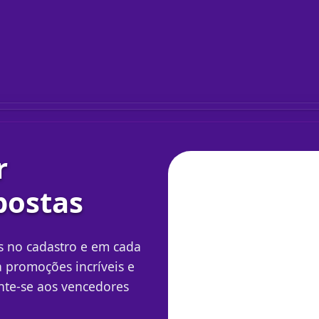
r
postas
 no cadastro e em cada
 promoções incríveis e
unte-se aos vencedores