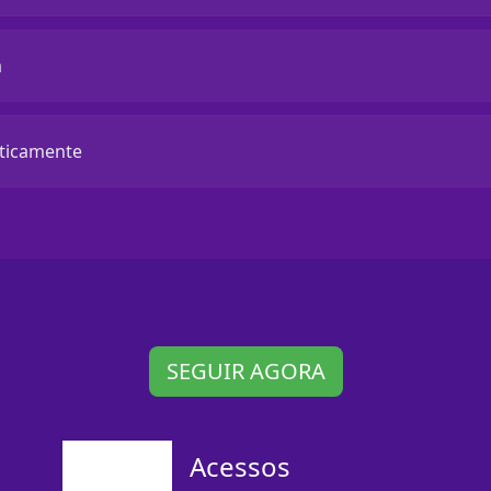
a
aticamente
SEGUIR AGORA
Acessos