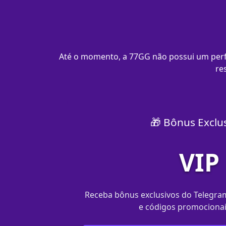
Até o momento, a 77GG não possui um perfil
re
🎁 Bônus Exclu
VIP
Receba bônus exclusivos do Telegra
e códigos promocionai