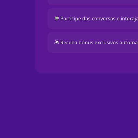
💬 Participe das conversas e interaj
🎁 Receba bônus exclusivos autom