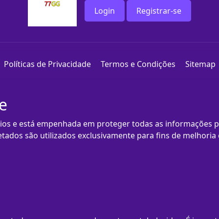
Login
Registrar-se
Políticas de Privacidade
Termos e Condições
Sitemap
de
ários e está empenhada em proteger todas as informações p
tados são utilizados exclusivamente para fins de melhoria