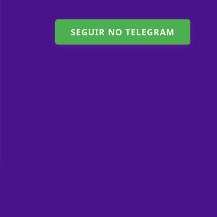
SEGUIR NO TELEGRAM