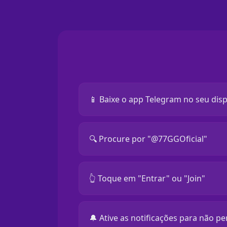
📱 Baixe o app Telegram no seu disp
🔍 Procure por "@77GGOficial"
👆 Toque em "Entrar" ou "Join"
🔔 Ative as notificações para não p