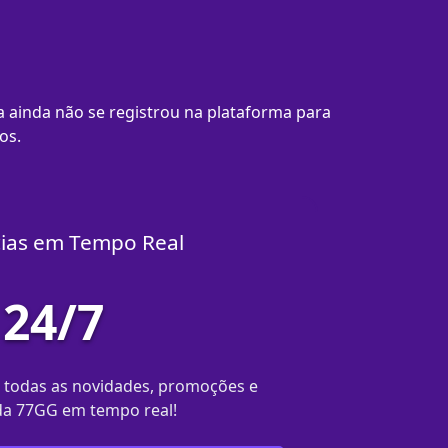
a ainda não se registrou na plataforma para
os.
cias em Tempo Real
24/7
e todas as novidades, promoções e
da 77GG em tempo real!