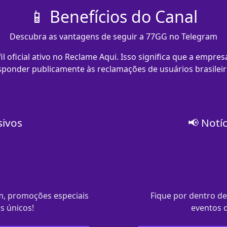
📱 Benefícios do Canal
Descubra as vantagens de seguir a 77GG no Telegram
 oficial ativo no Reclame Aqui. Isso significa que a empres
sponder publicamente às reclamações de usuários brasileir
sivos
📢 Notí
m, promoções especiais
Fique por dentro d
s únicos!
eventos 