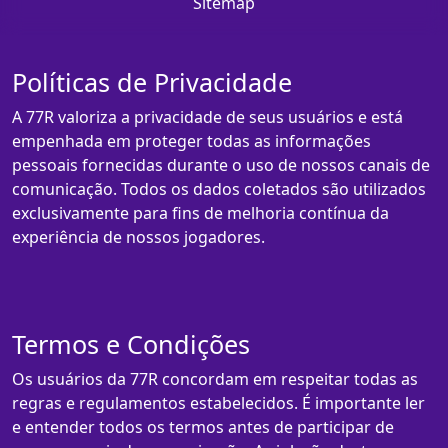
Sitemap
Políticas de Privacidade
A 77R valoriza a privacidade de seus usuários e está
empenhada em proteger todas as informações
pessoais fornecidas durante o uso de nossos canais de
comunicação. Todos os dados coletados são utilizados
exclusivamente para fins de melhoria contínua da
experiência de nossos jogadores.
Termos e Condições
Os usuários da 77R concordam em respeitar todas as
regras e regulamentos estabelecidos. É importante ler
e entender todos os termos antes de participar de