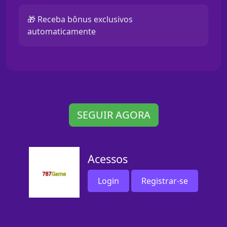
🎁 Receba bônus exclusivos
automaticamente
SEGUIR AGORA
Acessos
Login
Registrar-se