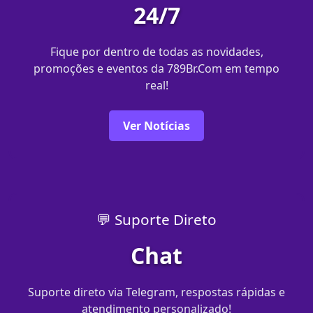
24/7
Fique por dentro de todas as novidades,
promoções e eventos da 789Br.Com em tempo
real!
Ver Notícias
💬 Suporte Direto
Chat
Suporte direto via Telegram, respostas rápidas e
atendimento personalizado!