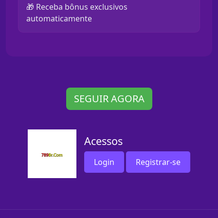
🎁 Receba bônus exclusivos
automaticamente
SEGUIR AGORA
Acessos
Login
Registrar-se