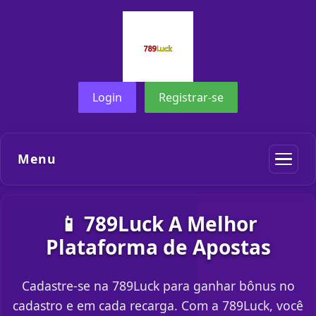
Login
Registrar-se
Menu
📱 789Luck A Melhor
Plataforma de Apostas
Cadastre-se na 789Luck para ganhar bônus no
cadastro e em cada recarga. Com a 789Luck, você