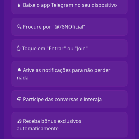
📱 Baixe o app Telegram no seu dispositivo
🔍 Procure por "@78NOficial"
👆 Toque em "Entrar" ou "Join"
🔔 Ative as notificações para não perder
nada
💬 Participe das conversas e interaja
🎁 Receba bônus exclusivos
automaticamente