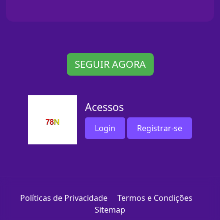
SEGUIR AGORA
Acessos
Login
Registrar-se
Políticas de Privacidade
Termos e Condições
Sitemap