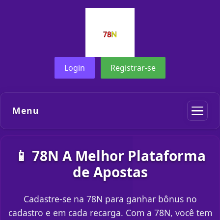
Login
Registrar-se
Menu
📱 78N A Melhor Plataforma
de Apostas
Cadastre-se na 78N para ganhar bônus no
cadastro e em cada recarga. Com a 78N, você tem