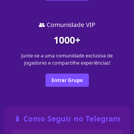
👥 Comunidade VIP
1000+
Junte-se a uma comunidade exclusiva de
jogadores e compartilhe experiências!
Entrar Grupo
📱 Como Seguir no Telegram