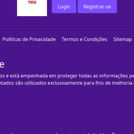
Login
Registrar-se
Políticas de Privacidade
Termos e Condições
Sitemap
de
rios e está empenhada em proteger todas as informações p
tados são utilizados exclusivamente para fins de melhoria