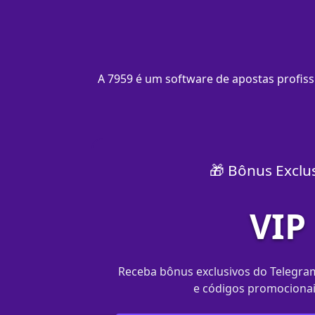
A 7959 é um software de apostas profiss
🎁 Bônus Exclu
VIP
Receba bônus exclusivos do Telegra
e códigos promocionai