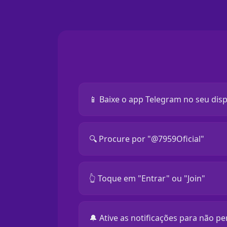
📱 Baixe o app Telegram no seu disp
🔍 Procure por "@7959Oficial"
👆 Toque em "Entrar" ou "Join"
🔔 Ative as notificações para não p