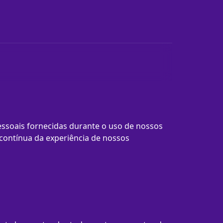
essoais fornecidas durante o uso de nossos
 contínua da experiência de nossos