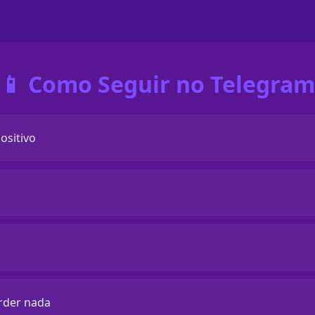
📱 Como Seguir no Telegram
ositivo
erder nada