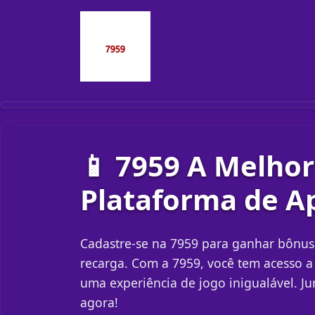
📱 7959 A Melhor
Plataforma de A
Cadastre-se na 7959 para ganhar bônus
recarga. Com a 7959, você tem acesso a
uma experiência de jogo inigualável. J
agora!