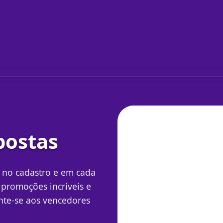
postas
 no cadastro e em cada
 promoções incríveis e
unte-se aos vencedores