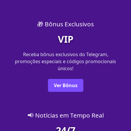
🎁 Bônus Exclusivos
VIP
Receba bônus exclusivos do Telegram,
promoções especiais e códigos promocionais
únicos!
Ver Bônus
📢 Notícias em Tempo Real
24/7