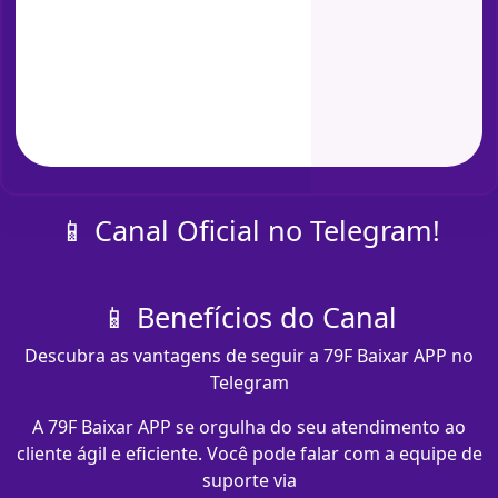
📱 Canal Oficial no Telegram!
📱 Benefícios do Canal
Descubra as vantagens de seguir a 79F Baixar APP no
Telegram
A 79F Baixar APP se orgulha do seu atendimento ao
cliente ágil e eficiente. Você pode falar com a equipe de
suporte via