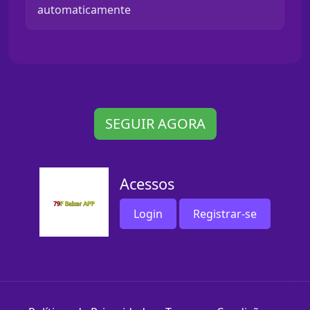
automaticamente
SEGUIR AGORA
Acessos
Login
Registrar-se