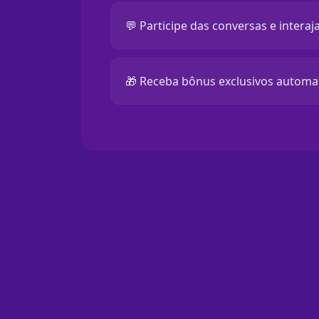
💬 Participe das conversas e interaj
🎁 Receba bônus exclusivos autom