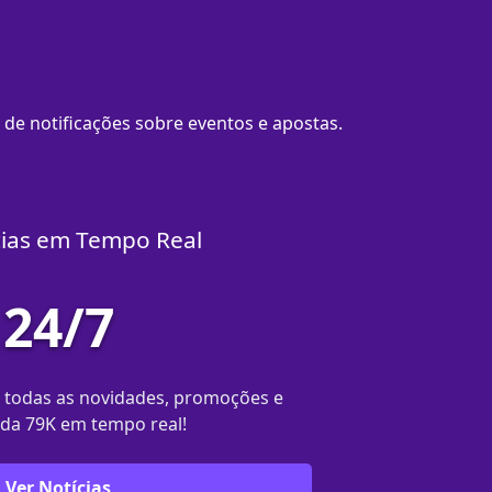
 de notificações sobre eventos e apostas.
cias em Tempo Real
24/7
e todas as novidades, promoções e
 da 79K em tempo real!
Ver Notícias