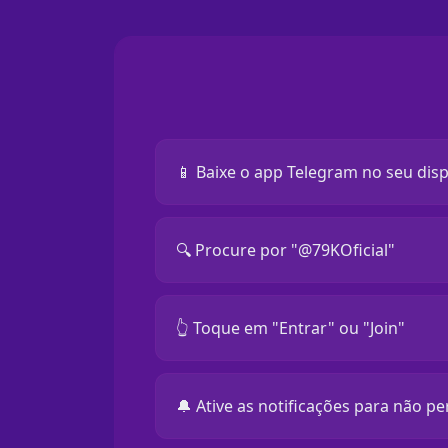
📱 Baixe o app Telegram no seu disp
🔍 Procure por "@79KOficial"
👆 Toque em "Entrar" ou "Join"
🔔 Ative as notificações para não p