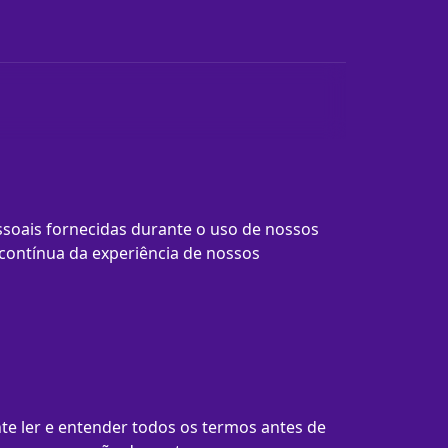
ssoais fornecidas durante o uso de nossos
 contínua da experiência de nossos
te ler e entender todos os termos antes de