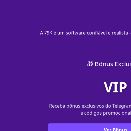
A 79K é um software confiável e realista
🎁 Bônus Exclu
VIP
Receba bônus exclusivos do Telegra
e códigos promocionai
Ver Bônus