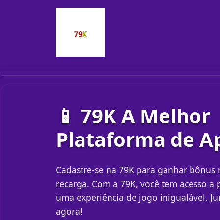
📱 79K A Melhor
Plataforma de A
Cadastre-se na 79K para ganhar bônus 
recarga. Com a 79K, você tem acesso a 
uma experiência de jogo inigualável. J
agora!