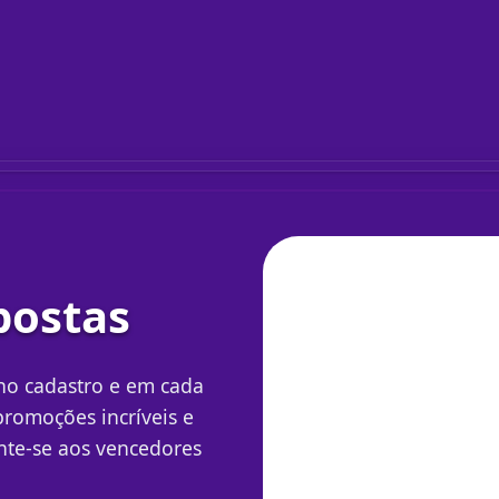
postas
no cadastro e em cada
promoções incríveis e
unte-se aos vencedores