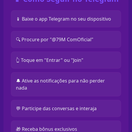
📱 Baixe o app Telegram no seu dispositivo
🔍 Procure por "@79M ComOficial"
👆 Toque em "Entrar" ou "Join"
🔔 Ative as notificações para não perder
nada
💬 Participe das conversas e interaja
🎁 Receba bônus exclusivos