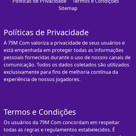
Políticas de Privacidade
Termos e Condições
Sitemap
Políticas de Privacidade
A 79M Com valoriza a privacidade de seus usuários e
está empenhada em proteger todas as informações
pessoais fornecidas durante o uso de nossos canais de
comunicação. Todos os dados coletados são utilizados
exclusivamente para fins de melhoria contínua da
experiência de nossos jogadores.
Termos e Condições
Os usuários da 79M Com concordam em respeitar
todas as regras e regulamentos estabelecidos. É