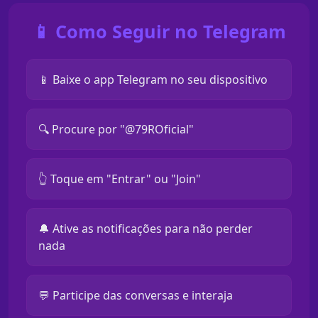
📱 Como Seguir no Telegram
📱 Baixe o app Telegram no seu dispositivo
🔍 Procure por "@79ROficial"
👆 Toque em "Entrar" ou "Join"
🔔 Ative as notificações para não perder
nada
💬 Participe das conversas e interaja