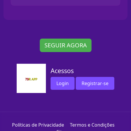
SEGUIR AGORA
Acessos
Login
Registrar-se
Políticas de Privacidade
Termos e Condições