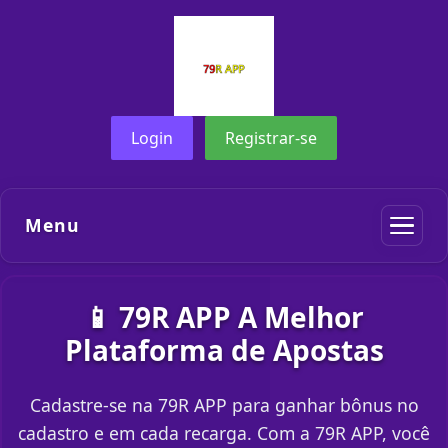
Login
Registrar-se
Menu
📱 79R APP A Melhor
Plataforma de Apostas
Cadastre-se na 79R APP para ganhar bônus no
cadastro e em cada recarga. Com a 79R APP, você