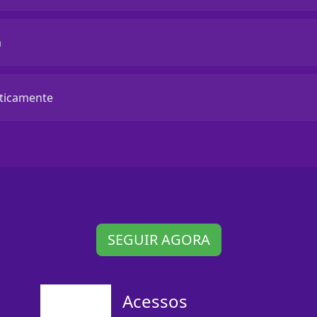
a
aticamente
SEGUIR AGORA
Acessos