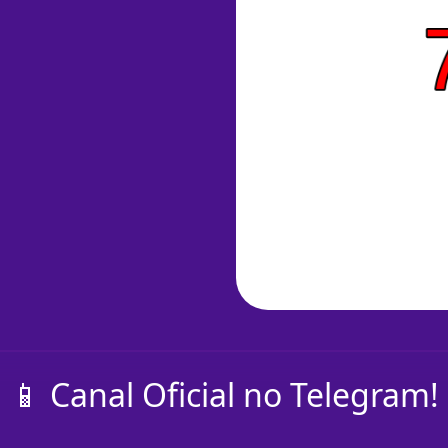
📱 Canal Oficial no Telegram!