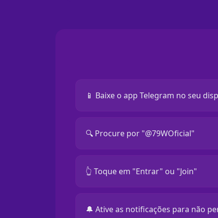
📱 Baixe o app Telegram no seu disp
🔍 Procure por "@79WOficial"
👆 Toque em "Entrar" ou "Join"
🔔 Ative as notificações para não p