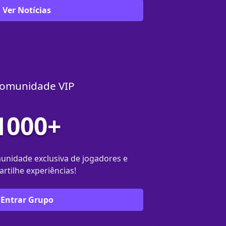
Ver Notícias
Comunidade VIP
1000+
unidade exclusiva de jogadores e
rtilhe experiências!
Entrar Grupo