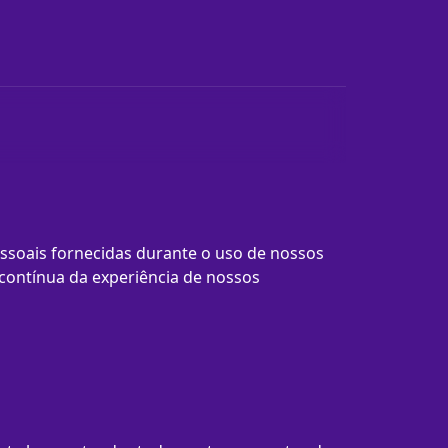
ssoais fornecidas durante o uso de nossos
 contínua da experiência de nossos