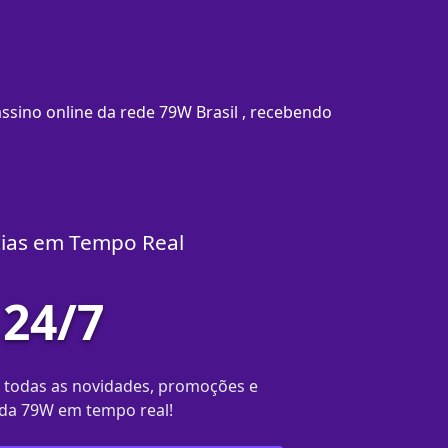
sino online da rede 79W Brasil , recebendo
cias em Tempo Real
24/7
e todas as novidades, promoções e
da 79W em tempo real!