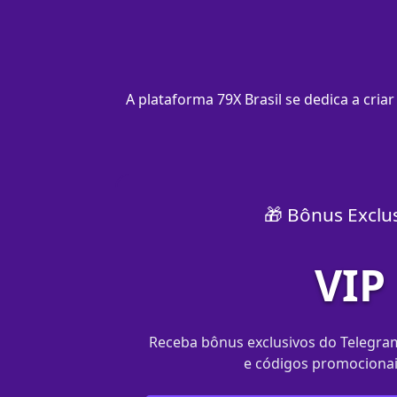
A plataforma 79X Brasil se dedica a cri
🎁 Bônus Exclu
VIP
Receba bônus exclusivos do Telegra
e códigos promocionai