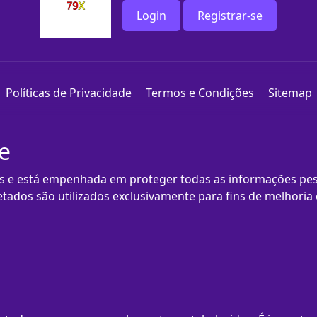
Login
Registrar-se
Políticas de Privacidade
Termos e Condições
Sitemap
de
ios e está empenhada em proteger todas as informações pe
tados são utilizados exclusivamente para fins de melhoria