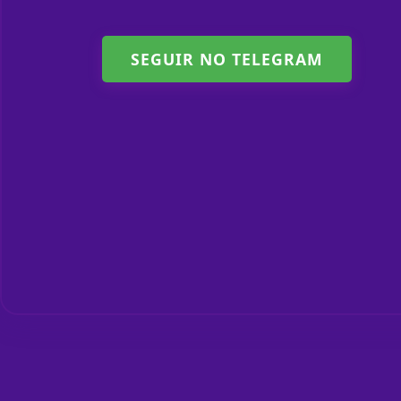
SEGUIR NO TELEGRAM