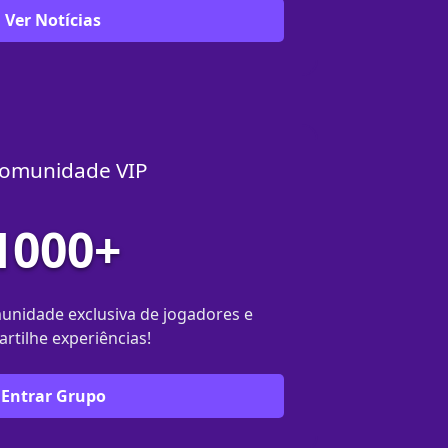
Ver Notícias
Comunidade VIP
1000+
unidade exclusiva de jogadores e
rtilhe experiências!
Entrar Grupo