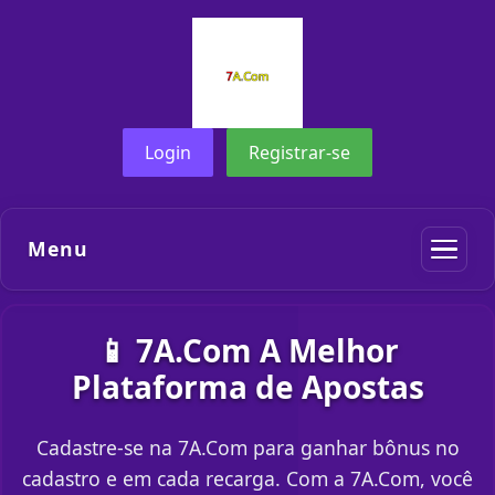
Login
Registrar-se
Menu
📱 7A.Com A Melhor
Plataforma de Apostas
Cadastre-se na 7A.Com para ganhar bônus no
cadastro e em cada recarga. Com a 7A.Com, você