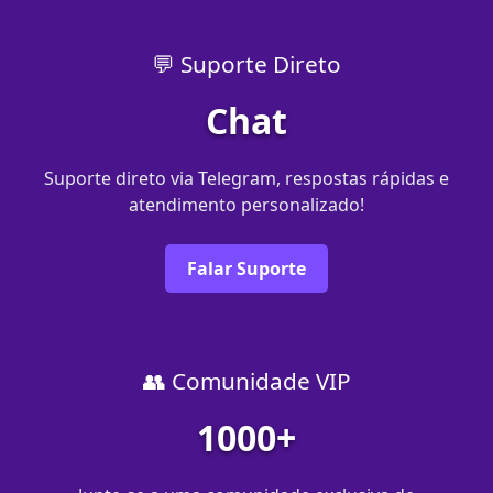
💬 Suporte Direto
Chat
Suporte direto via Telegram, respostas rápidas e
atendimento personalizado!
Falar Suporte
👥 Comunidade VIP
1000+