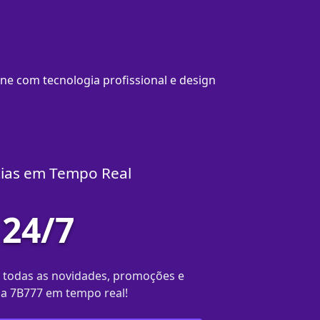
ine com tecnologia profissional e design
cias em Tempo Real
24/7
e todas as novidades, promoções e
da 7B777 em tempo real!