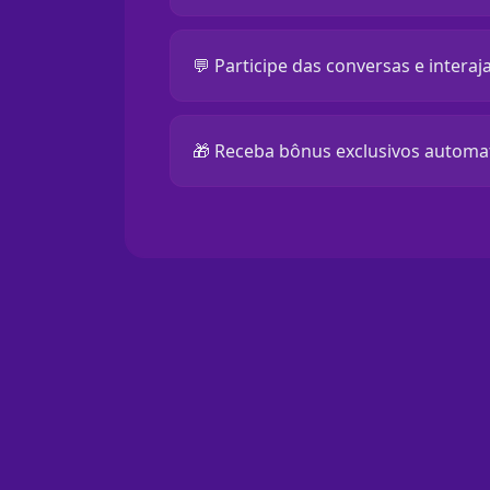
💬 Participe das conversas e interaj
🎁 Receba bônus exclusivos autom