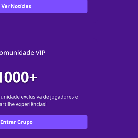
Ver Notícias
Comunidade VIP
1000+
unidade exclusiva de jogadores e
rtilhe experiências!
Entrar Grupo