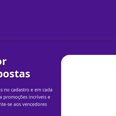
or
postas
s no cadastro e em cada
a promoções incríveis e
unte-se aos vencedores