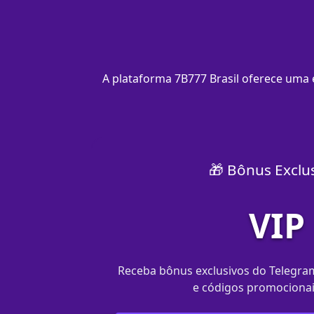
A plataforma 7B777 Brasil oferece uma e
🎁 Bônus Exclu
VIP
Receba bônus exclusivos do Telegra
e códigos promocionai