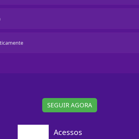
a
aticamente
SEGUIR AGORA
Acessos