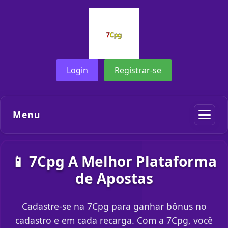
Login
Registrar-se
Menu
📱 7Cpg A Melhor Plataforma
de Apostas
Cadastre-se na 7Cpg para ganhar bônus no
cadastro e em cada recarga. Com a 7Cpg, você