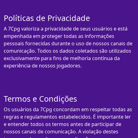
Políticas de Privacidade
A 7Cpg valoriza a privacidade de seus usuários e está
empenhada em proteger todas as informações
pessoais fornecidas durante o uso de nossos canais de
comunicação. Todos os dados coletados são utilizados
exclusivamente para fins de melhoria contínua da
experiência de nossos jogadores.
Termos e Condições
Os usuários da 7Cpg concordam em respeitar todas as
regras e regulamentos estabelecidos. É importante ler
e entender todos os termos antes de participar de
nossos canais de comunicação. A violação destes