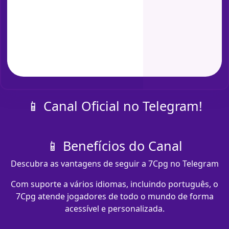
📱 Canal Oficial no Telegram!
📱 Benefícios do Canal
Descubra as vantagens de seguir a 7Cpg no Telegram
Com suporte a vários idiomas, incluindo português, o
7Cpg atende jogadores de todo o mundo de forma
acessível e personalizada.