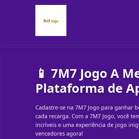
📱 7M7 Jogo A M
Plataforma de A
Cadastre-se na 7M7 Jogo para ganhar b
cada recarga. Com a 7M7 Jogo, você te
incríveis e uma experiência de jogo inig
vencedores agora!