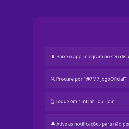
📱 Baixe o app Telegram no seu disp
🔍 Procure por "@7M7 JogoOficial"
👆 Toque em "Entrar" ou "Join"
🔔 Ative as notificações para não p