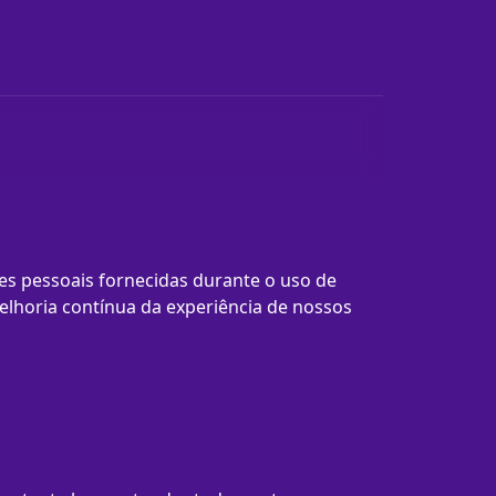
es pessoais fornecidas durante o uso de
elhoria contínua da experiência de nossos