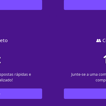
reto
👥 
t
espostas rápidas e
Junte-se a uma com
lizado!
compa
e