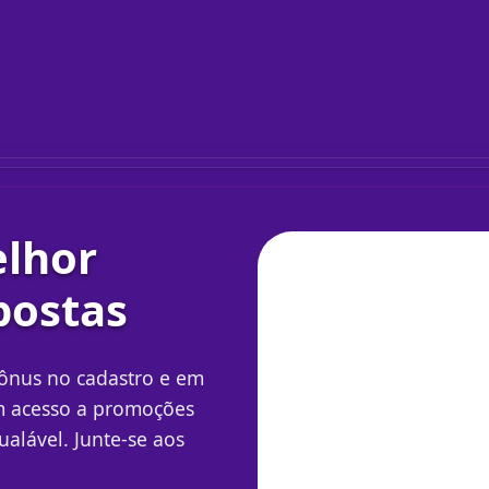
elhor
postas
ônus no cadastro e em
m acesso a promoções
ualável. Junte-se aos