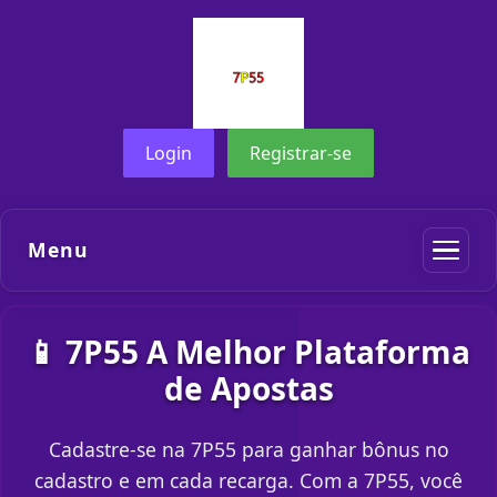
Login
Registrar-se
Menu
📱 7P55 A Melhor Plataforma
de Apostas
Cadastre-se na 7P55 para ganhar bônus no
cadastro e em cada recarga. Com a 7P55, você