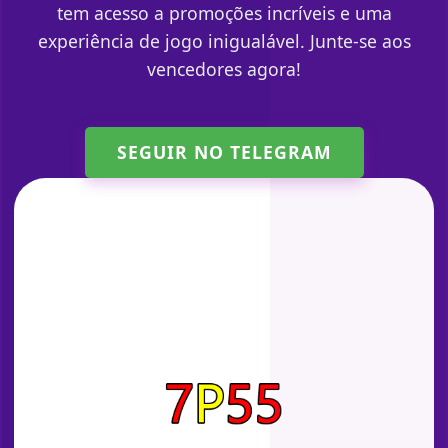
tem acesso a promoções incríveis e uma
experiência de jogo inigualável. Junte-se aos
vencedores agora!
SEGUIR NO TELEGRAM