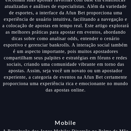
atualizadas e análises de especialistas. Além da variedade
de esportes, a interface da Afun Bet proporciona uma
experiência de usuário intuitiva, facilitando a navegação e
a colocação de apostas em tempo real. Este artigo explorará
as melhores práticas para apostar em eventos, abordando
dicas sobre como analisar odds, entender o cenário
esportivo e gerenciar bankrolls. A interação social também
é um aspecto importante, pois muitos apostadores
compartilham seus palpites e estratégias em fóruns e redes
sociais, criando uma comunidade vibrante em torno das
apostas. Assim, seja você um novato ou um apostador
experiente, a categoria de eventos na Afun Bet certamente
proporciona uma experiência rica e emocionante no mundo
das apostas online.
Mobile