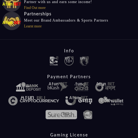
Partner with us and earn some income!
Find Out more
Partnerships
Meet our Brand Ambassadors & Sports Partners
Learnt more
Info
Payment Partners
Gaming License