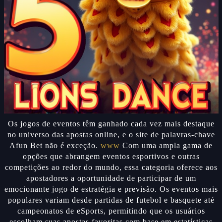
Os jogos de eventos têm ganhado cada vez mais destaque
no universo das apostas online, e o site de palavras-chave
Afun Bet não é exceção.
www
Com uma ampla gama de
opções que abrangem eventos esportivos e outras
competições ao redor do mundo, essa categoria oferece aos
apostadores a oportunidade de participar de um
emocionante jogo de estratégia e previsão. Os eventos mais
populares variam desde partidas de futebol e basquete até
campeonatos de eSports, permitindo que os usuários
escolham suas apostas favoritas com base em estatísticas